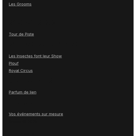
Les Bulles Heureuses
Les Grooms
SPECTACLES FIXES
Tour de Piste
SPECTACLES JEUNE PUBLIC
Les Insectes font leur Show
Plouf
Royal Circus
MÉDIATION ARTISTIQUE
Parfum de lien
ÉVÉNEMENTIEL
Vos événements sur mesure
Brixies © 2025