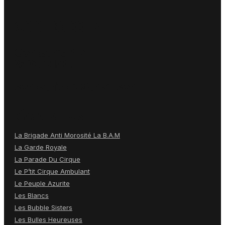
06.64.88.33.47
Compagnie PLIZ
26120 CHABEUIL
compagniepliz@gmail.com
DÉAMBULATIONS
La Brigade Anti Morosité La B.A.M
La Garde Royale
La Parade Du Cirque
Le P’tit Cirque Ambulant
Le Peuple Azurite
Les Blancs
Les Bubble Sisters