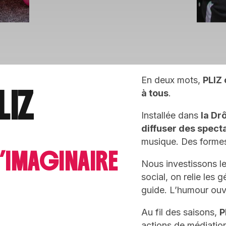
En deux mots,
PLIZ 
IZ
à tous
.
Installée dans
la Dr
diffuser des spect
musique. Des formes 
’IMAGINAIRE
Nous investissons les 
social, on relie les 
guide. L’humour ouvr
Au fil des saisons,
P
actions de médiation